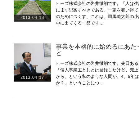
ヒーズ株式会社の岩井徹朗です。「人は生
にまず思案すべきである。一家を養い得て
のためにつくす」これは、司馬遼太郎の小
2013.04.18
中に出てくる一節です…
事業を本格的に始めるにあた
と
ヒーズ株式会社の岩井徹朗です。先日ある
「個人事業主としとは登録したけど、売上
から、という私のような人間が、4、5年
2013.04.17
か？」ということにつ…