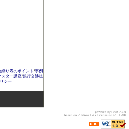
金繰り表のポイント
/
事例
マスター講座
/
銀行交渉担
リシー
powered by
HAIK
7.6.0
based on
PukiWiki
1.4.7 License is
GPL
.
HAIK