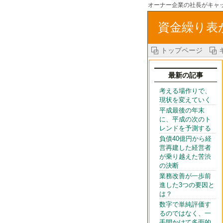
オーナー企業の社長がキャ
資金繰り表
トップページ
最新の記事
考える場作りで、
現状を変えていく
平成最後の年末
に、平成の次のト
レンドを予測する
負債40億円から経
営再建した経営者
が乗り越えた苦渋
の決断
業務改善が一歩前
進した3つの要因と
は？
数字で単純評価す
るのではなく、一
手間かけて多面的