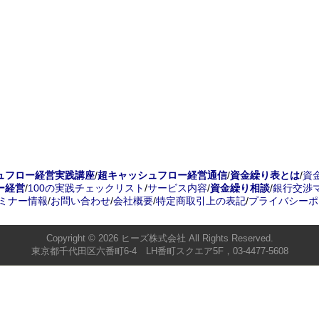
ュフロー経営実践講座
/
超キャッシュフロー経営通信
/
資金繰り表とは
/
資
ー経営
/
100の実践チェックリスト
/
サービス内容
/
資金繰り相談
/
銀行交渉
ミナー情報
/
お問い合わせ
/
会社概要
/
特定商取引上の表記
/
プライバシーポ
Copyright © 2026
ヒーズ株式会社
All Rights Reserved.
東京都千代田区六番町6-4 LH番町スクエア5F，03-4477-5608