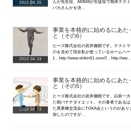
んが先生役、AKB48が生徒役で期末テス
2013.04.25
バカさんかを決…
事業を本格的に始めるにあた
と（その6）
ヒーズ株式会社の岩井徹朗です。テストマ
のを含めて現在私が使っているホームペー
1．http://www.shikin01.com/2．http://ww
2013.04.24
事業を本格的に始めるにあた
と（その5）
ヒーズ株式会社の岩井徹朗です。以前一大
た朝バナナダイエット。その著者であるは
た異業種交流会にTOKA会というのがあり
2013.04.23
加したのですが…