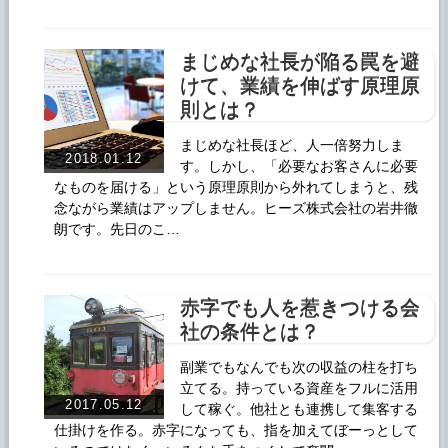
まじめな社長が陥る罠を避
けて、業績を伸ばす原理原
則とは？
まじめな社長ほど、人一倍努力しま
2018.01.12
す。しかし、「必要なお客さんに必要
なものを届ける」という原理原則から外れてしまうと、残
念ながら業績はアップしません。ヒーズ株式会社の岩井徹
朗です。先日のこ…
赤字でも人を惹きつける会
社の条件とは？
副業でもなんでも次の収益の柱を打ち
立てる。持っている資産をフルに活用
2017.05.12
して稼ぐ。他社とも連携して集客する
仕掛けを作る。赤字になっても、指を加えてぼーっとして