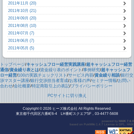
2011年11月 (20)
2011年10月 (21)
2011年09月 (20)
2011年08月 (10)
2011年07月 (7)
2011年06月 (7)
2011年05月 (5)
トップページ
/
キャッシュフロー経営実践講座
/
超キャッシュフロー経営
通信
/
資金繰り表とは
/
資金繰り表のポイント
/
事例研究
/
超キャッシュフ
ロー経営
/
100の実践チェックリスト
/
サービス内容
/
資金繰り相談
/
銀行交
渉マスター講座
/
銀行交渉担当者育成
/
お客様の声
/
セミナー情報
/
お問い
合わせ
/
会社概要
/
特定商取引上の表記
/
プライバシーポリシー
PCサイトに切り換え
Copyright © 2026
ヒーズ株式会社
All Rights Reserved.
東京都千代田区六番町6-4 LH番町スクエア5F，03-4477-5608
powered by
HAIK
7.6.0
based on
PukiWiki
1.4.7 License is
GPL
.
HAIK