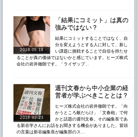
「結果にコミット」は真の
強みではない？
結果にコミットすることではなく、自
分を変えようとする人に対して、新し
2018.05.18
い課題に挑戦することで自信を持たせ
ることが真の価値ではないかと感じています。ヒーズ株式
会社の岩井徹朗です。「ライザップ…
週刊文春から中小企業の経
営者が学ぶべきこととは？
ヒーズ株式会社の岩井徹朗です。「向
かうところ敵だらけ」「文春砲」で何
2018.02.23
かと話題の週刊文春。その編集長であ
る新谷学さんにお話をお聞きする機会がありました。冒頭
の言葉は新谷編集長が編集部のス…