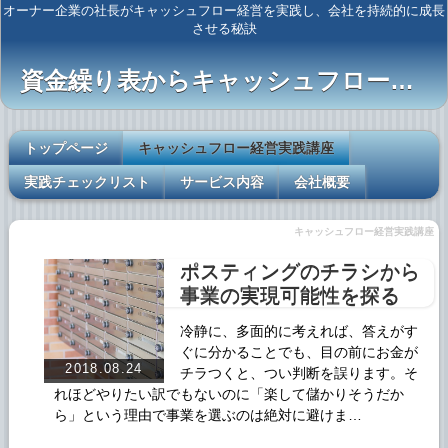
オーナー企業の社長がキャッシュフロー経営を実践し、会社を持続的に成長
させる秘訣
資金繰り表からキャッシュフロー経営へ
トップページ
キャッシュフロー経営実践講座
実践チェックリスト
サービス内容
会社概要
キャッシュフロー経営実践講座
ポスティングのチラシから
事業の実現可能性を探る
冷静に、多面的に考えれば、答えがす
ぐに分かることでも、目の前にお金が
2018.08.24
チラつくと、つい判断を誤ります。そ
れほどやりたい訳でもないのに「楽して儲かりそうだか
ら」という理由で事業を選ぶのは絶対に避けま…