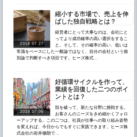
縮小する市場で、売上を伸
ばした独自戦略とは？
経営者にとって大事なのは、会社にと
ってより成功確率の高い選択をするこ
2018.07.27
と。そして、その確率の高い、低いは
常識をベースにした一般論ではなく、自分の会社という個
別論で判断すべき項目です。ヒーズ株式…
好循環サイクルを作って、
業績を回復した二つのポイ
ントとは？
殻を破って、新たな分野に挑戦する。
2018.07.06
お客さんのニーズをきめ細かくフォロ
ーアップする。この二つは、社員が仕事への取り組み姿勢
を変えれば、今日からでもすぐに実践できます。ヒーズ株
式会社の岩井徹朗で…