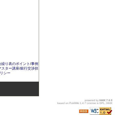
金繰り表のポイント
/
事例
マスター講座
/
銀行交渉担
リシー
powered by
HAIK
7.6.0
based on
PukiWiki
1.4.7 License is
GPL
.
HAIK