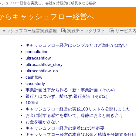
ッシュフロー経営を実践し、会社を持続的に成長させる秘訣
からキャッシュフロー経営へ
キャッシュフロー経営実践講座
実践チェックリスト
サービス
キャッシュフロー経営はシンプルだけど単純ではない
consultation
ultracashflow
ultracashflow_story
ultracashflow_qa
cashflow
casestudy
事業計画は下から作る：新・事業計画（その4）
銀行とはつかず、離れず:銀行交渉（その2）
100list
キャッシュフロー経営の実践100リストを公開しました
お金に関する感性を磨いて、冷静にお金と向き合う
お金を寝かさない
キャッシュフロー経営の定着には3年必要
キャッシュフロー経営の本質はお金と感情を分離する仕組