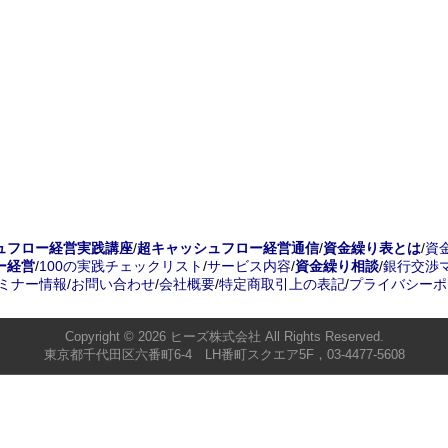
ュフロー経営実践講座
/
超キャッシュフロー経営通信
/
資金繰り表とは
/
資
ー経営
/
100の実践チェックリスト
/
サービス内容
/
資金繰り相談
/
銀行交渉
ミナー情報
/
お問い合わせ
/
会社概要
/
特定商取引上の表記
/
プライバシーポ
Copyright © 2026
ヒーズ株式会社
All Rights Reserved.
東京都千代田区六番町6-4 LH番町スクエア5F，03-4477-5608